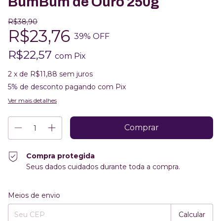
BumBum de Ouro 250g
R$38,90
R$23,76
39
% OFF
R$22,57
com
Pix
2
x de
R$11,88
sem juros
5% de desconto
pagando com Pix
Ver mais detalhes
Compra protegida
Seus dados cuidados durante toda a compra.
Entregas para o CEP:
Alterar CEP
Meios de envio
Calcular