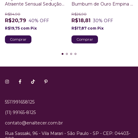
Atraente Sensual Sedução
Bumbum de Ouro Empina e
150g
Endurece
R$34,90
R$26,90
R$20,79
R$18,81
40
% OFF
30
% OFF
R$19,75
com
Pix
R$17,87
com
Pix
5511991658125
(11) 99165-8125
contato@enaltecer.com.br
Rua Sassaki, 96 - Vila Marari - São Paulo - SP - CEP: 04403-