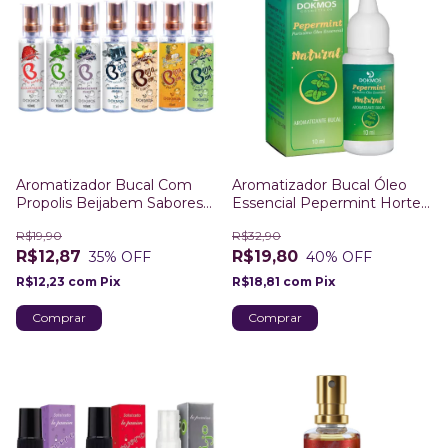
Aromatizador Bucal Com
Aromatizador Bucal Óleo
Propolis Beijabem Sabores
Essencial Pepermint Hortela
Dokmos
Dokmos
R$19,90
R$32,90
R$12,87
R$19,80
35
% OFF
40
% OFF
R$12,23
com
Pix
R$18,81
com
Pix
Comprar