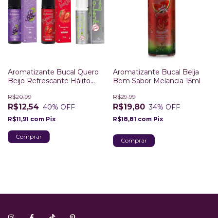
Aromatizante Bucal Quero
Aromatizante Bucal Beija
Beijo Refrescante Hálito
Bem Sabor Melancia 15ml
Cheiroso
R$20,99
R$29,99
R$12,54
R$19,80
40
% OFF
34
% OFF
R$11,91
com
Pix
R$18,81
com
Pix
Comprar