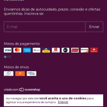
Enviamos dicas de autocuidado, prazer, conexão e ofertas
quentinhas. Inscreva-se:
Meios de pagamento
Meios de envio
Copyright Enaltecer Comercio Ltda - 43089427000110 - 2026. Todos os
Ao navegar por este site
você aceita o uso de cookies
para
direitos reservados.
agilizar a sua experiência de compra.
Entendi