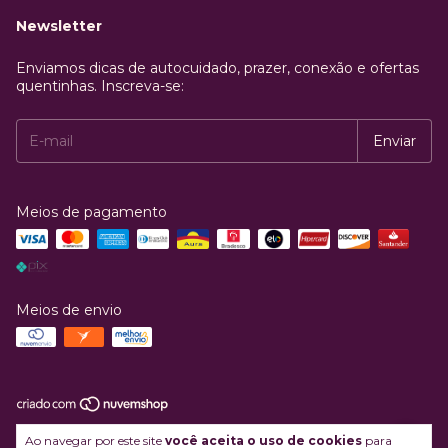
Newsletter
Enviamos dicas de autocuidado, prazer, conexão e ofertas
quentinhas. Inscreva-se:
Meios de pagamento
Meios de envio
Copyright Enaltecer Comercio Ltda - 43089427000110 - 2026. Todos os
Ao navegar por este site
você aceita o uso de cookies
para
direitos reservados.