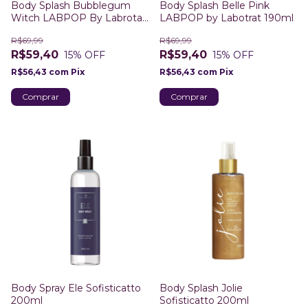
Body Splash Bubblegum
Body Splash Belle Pink
Witch LABPOP By Labrotat
LABPOP by Labotrat 190ml
190ml
R$69,99
R$69,99
R$59,40
R$59,40
15
% OFF
15
% OFF
R$56,43
com
Pix
R$56,43
com
Pix
Body Spray Ele Sofisticatto
Body Splash Jolie
200ml
Sofisticatto 200ml