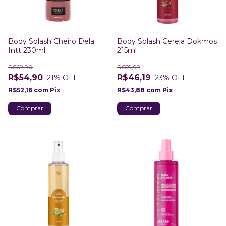
Body Splash Cheiro Dela
Body Splash Cereja Dokmos
Intt 230ml
215ml
R$69,90
R$59,99
R$54,90
R$46,19
21
% OFF
23
% OFF
R$52,16
com
Pix
R$43,88
com
Pix