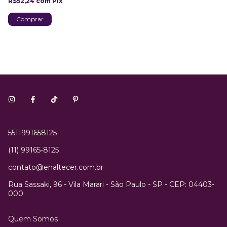
R$52,24
com
Pix
5511991658125
(11) 99165-8125
contato@enaltecer.com.br
Rua Sassaki, 96 - Vila Marari - São Paulo - SP - CEP: 04403-
000
Quem Somos