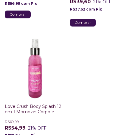
R$39,60
21
% OFF
R$56,99
com
Pix
R$37,62
com
Pix
Comprar
Love Crush Body Splash 12
em 1 Momozin Corpo e
Cabelo 120ml
R$69,99
R$54,99
21
% OFF