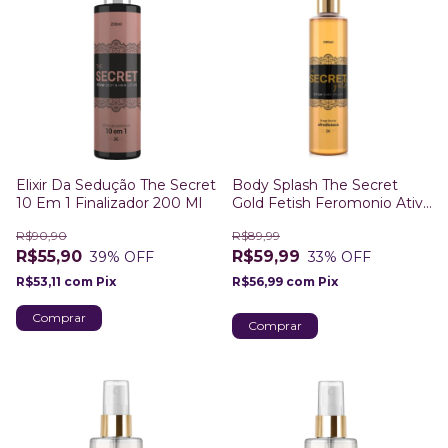
Elixir Da Sedução The Secret
Body Splash The Secret
10 Em 1 Finalizador 200 Ml
Gold Fetish Feromonio Ativo
Sedução A Sós
R$90,90
R$89,99
R$55,90
R$59,99
39
% OFF
33
% OFF
R$53,11
com
Pix
R$56,99
com
Pix