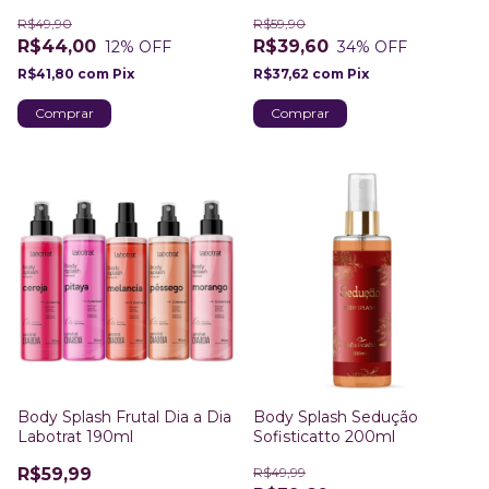
R$49,90
R$59,90
R$44,00
R$39,60
12
% OFF
34
% OFF
R$41,80
com
Pix
R$37,62
com
Pix
Body Splash Frutal Dia a Dia
Body Splash Sedução
Labotrat 190ml
Sofisticatto 200ml
R$59,99
R$49,99