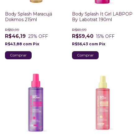
Body Splash Maracujá
Body Splash It Girl LABPOP
Dokmos 215ml
By Labotrat 190ml
R$59,99
R$69,99
R$46,19
R$59,40
23
% OFF
15
% OFF
R$43,88
com
Pix
R$56,43
com
Pix