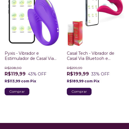
Pyxis - Vibrador e
Casal Tech - Vibrador de
Estimulador de Casal Via
Casal Via Bluetooh e
Aplicativo Bluetooh Android
Aplicativo e Gel Tremilik
R$208,90
R$299,99
e IOS
Melancia
R$119,99
R$199,99
43
% OFF
33
% OFF
R$113,99
com
Pix
R$189,99
com
Pix